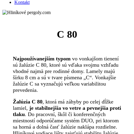
Kontakt
C 80
Najpoužívanejším typom
vo vonkajšom tienení
sú žalúzie C 80, ktoré sú vďaka svojmu vzhľadu
vhodné najmä pre rodinné domy. Lamely majú
šírku 8 cm a sú v tvare písmena „C“. Vonkajšie
žalúzie C sa vyznačujú veľkou variabilitou
prevedenia.
Žalúzia C 80
, ktorá má záhyby po celej dĺžke
lamiel,
je stabilnejšia vo vetre a pevnejšia proti
tlaku
. Do pracovní, škôl či konferenčných
miestností odporúčame systém DUO, pri ktorom
sa horná a dolná časť žalúzie naklápa rozdielne.
Hliníkové vodiace lišty zaisťujú stabilitu žalúzie