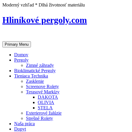
Skip
Moderný vzhľad * Dlhá životnosť materiálu
to
content
Hliníkové pergoly.com
Primary Menu
Domov
Pergoly
Zimné záhrady
Bioklimatické Pergoly
Tieniaca Technika
Zasklenie
Screenove Rolety
Terasové Markízy
DAKOTA
OLIVIA
STELA
Exterierové žalúzie
Strešné Rolety
Naša práca
Dopyt